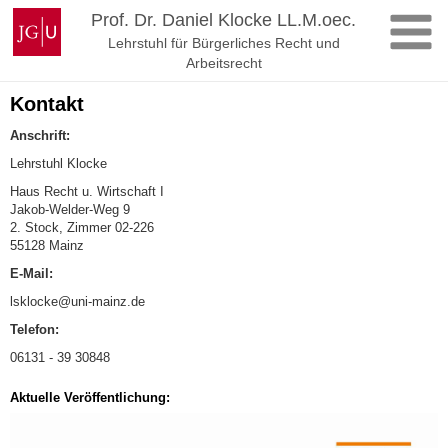
Zum
Johannes
Prof. Dr. Daniel Klocke LL.M.oec.
Inhalt
Gutenberg-
Lehrstuhl für Bürgerliches Recht und
springen
Universität
Arbeitsrecht
Mainz
Kontakt
Anschrift:
Lehrstuhl Klocke
Haus Recht u. Wirtschaft I
Jakob-Welder-Weg 9
2. Stock, Zimmer 02-226
55128 Mainz
E-Mail:
lsklocke@uni-mainz.de
Telefon:
06131 - 39 30848
Aktuelle Veröffentlichung: